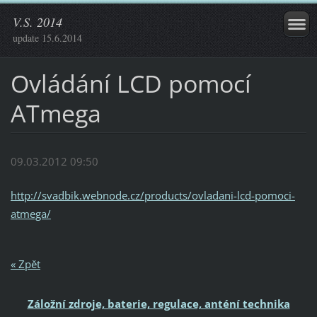
V.S. 2014
update 15.6.2014
Ovládání LCD pomocí
ATmega
09.03.2012 09:50
http://svadbik.webnode.cz/products/ovladani-lcd-pomoci-
atmega/
« Zpět
Záložní zdroje, baterie, regulace, anténí technika