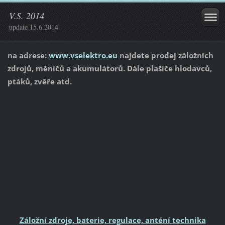
V.S. 2014
update 15.6.2014
na adrese:
www.vselektro.eu
najdete prodej záložních
zdrojů, měničů a akumulátorů. Dále plašiče hlodavců,
ptáků, zvěře atd.
Záložní zdroje, baterie, regulace, anténí technika