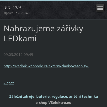
V.S. 2014
update 15.6.2014
Nahrazujeme zářivky
LEDkami
09.03.2012 09:49
http://svadbik.webnode.cz/externi-clanky-casopisy/
« Zpět
Záložní zdroje, baterie, regulace, anténí technika
e-shop VSelektro.eu