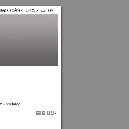
Mapa stránek
RSS
Tisk
 - pro laiky
3
<<
<
1
2